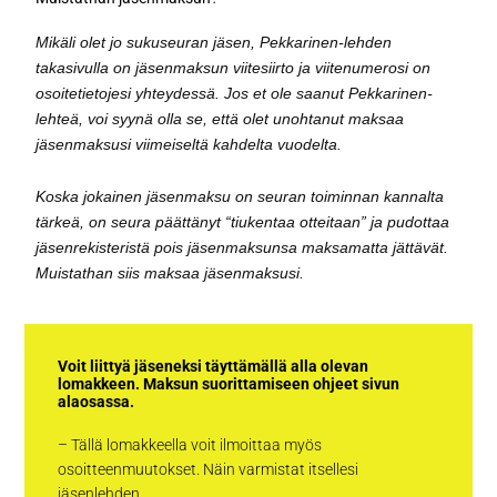
Mikäli olet jo sukuseuran jäsen, Pekkarinen-lehden
takasivulla on jäsenmaksun viitesiirto ja viitenumerosi on
osoitetietojesi yhteydessä. Jos et ole saanut Pekkarinen-
lehteä, voi syynä olla se, että olet unohtanut maksaa
jäsenmaksusi viimeiseltä kahdelta vuodelta.
Koska jokainen jäsenmaksu on seuran toiminnan kannalta
tärkeä, on seura päättänyt “tiukentaa otteitaan” ja pudottaa
jäsenrekisteristä pois jäsenmaksunsa maksamatta jättävät.
Muistathan siis maksaa jäsenmaksusi.
Voit liittyä jäseneksi täyttämällä alla olevan
lomakkeen. Maksun suorittamiseen ohjeet sivun
alaosassa.
– Tällä lomakkeella voit ilmoittaa myös
osoitteenmuutokset. Näin varmistat itsellesi
jäsenlehden.