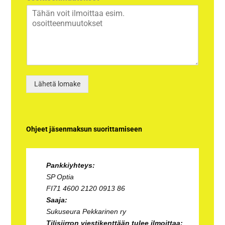
s
t
t
Lähetä lomake
Ohjeet jäsenmaksun suorittamiseen
Pankkiyhteys:
SP Optia
FI71 4600 2120 0913 86
Saaja:
Sukuseura Pekkarinen ry
Tilisiirron viestikenttään tulee ilmoittaa: