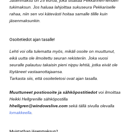
Jäsenmaksu on 25 euroa, joka sisältää Pekkarinen-lehden
tukimaksun. Jos haluaa lahjoittaa sukuseura Pekkariselle
rahaa, niin sen voi kätevästi hoitaa samalle tilille kuin
jäsenmaksunkin.
Osoitetiedot ajan tasalle!
Lehti voi olla tulematta myös, mikäli osoite on muuttunut,
eikä uutta ole ilmoitettu seuran rekisteriin. Joka vuosi
seuralle palautuu takaisin pieni nippu lehtiä, jotka eivät ole
löytäneet vastaanottajaansa.
Tarkasta siis, että osoitetietosi ovat ajan tasalla.
Muuttuneet postiosoite ja sähköpostitiedot
voi ilmoittaa
Heikki Hellgrenille sähköpostilla
hhellgren@windowslive.com
sekä tällä sivulla olevalla
lomakkeella
.
Muistathan jäsenmaksun?