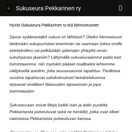
Siirry
Pääv
Sukuseura Pekkarinen ry
sisältöön
Hyvät Sukuseura Pekkarinen ry:stä kiinnostuneet
Savon sydämestäkö sukusi on lähtöisin? Oletko kiinnostunut
tietämään sukujuuristasi enemmän tai saamaan tukea omille
selvityksillesi vai pelkästään pitämään yhteyttä oman
sukuhaarasi jäseniin? Liittymällä sukuseuraamme paitsi tuet
toimintaamme, niin myöskin pääset osalliseksi lehtemme
välityksellä asioihin, joita seurassamme tapahtuu. Parillisina
vuosina tapahtuvat sukukokoukset heinä/elokuussa
tarjoavat oivallisen tilaisuuden tapaamisiin ja jopa
toimintaankin.
Sukuseuraan voivat liittyä kaikki isän ja äidin puolelta
Pekkarisesta polveutuvat sekä ne henkilöt, jotka ovat olleet
naimisissa Pekkarisista polveutuvan kanssa.