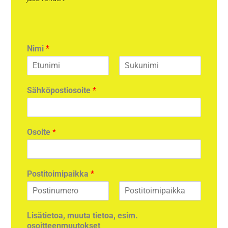
Nimi
*
F
L
i
a
Sähköpostiosoite
*
r
s
s
t
t
Osoite
*
Postitoimipaikka
*
F
L
i
a
Lisätietoa, muuta tietoa, esim.
r
s
osoitteenmuutokset