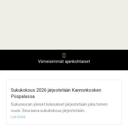
Viimeisimmät ajankohtaiset
Sukukokous 2026 järjestetään Kannonkosken
Piispalassa
Sukuseuran yleiset kokoukset järjestetään joka toinen
vuosi. Seuraava sukukokous järjestetään...
Lue lisää