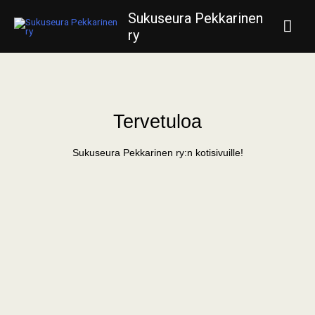
Siirry
Pääv
Sukuseura Pekkarinen
sisältöön
ry
Tervetuloa
Sukuseura Pekkarinen ry:n kotisivuille!